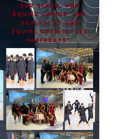
sur glace, une
équipe Junior "Les
Oxalys" et une
équipe Open-15 "Les
Farfadets".