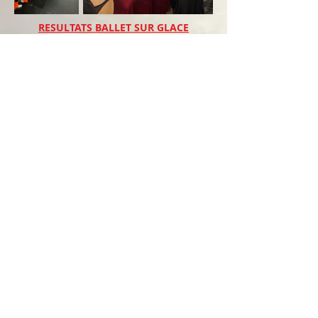
RESULTATS BALLET SUR GLACE
Argenteuil Sports de Glace Saison
2022/2023
Aquitaine Cup Bordeaux 25 Février 2023:
Oxalys Junior 3 ème place
Griffe d’Argent Argenteuil 18 Mars 2023:
Oxalys Junior 6 ème place
Les Farfadets 3 ème Place
Critérium de France Epinal 6 Mai 2023:
Les Farfadets 9 ème Place
Championnat de France Epinal 7 Mai
2023: