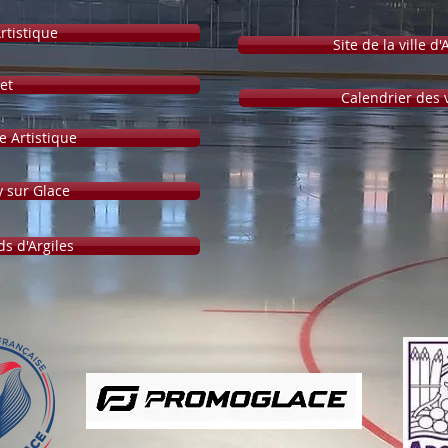
rtistique
Site de la ville d
et
Calendrier des 
e Artistique
y sur Glace
ds d'Argiles