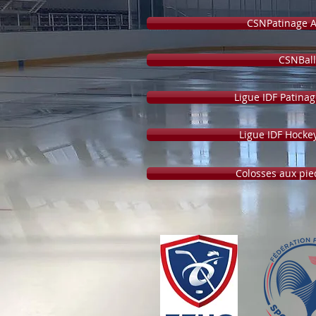
CSNPatinage A
CSNBall
Ligue IDF Patinag
Ligue IDF Hocke
Colosses aux pie